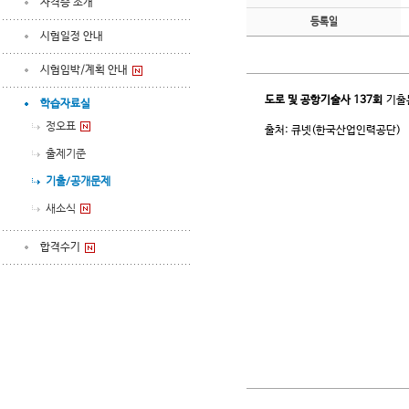
자격증 소개
등록일
시험일정 안내
시험임박/계획 안내
도로 및 공항기술사
137회
기출
학습자료실
정오표
출처: 큐넷(한국산업인력공단)
출제기준
기출/공개문제
새소식
합격수기