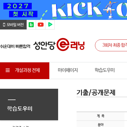
개설과정 전체
마이페이지
학습도우미
기출/공개문제
학습도우미
제 목
분야