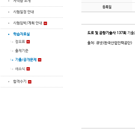
자격증 소개
등록일
시험일정 안내
시험임박/계획 안내
도로 및 공항기술사
137회
기출
학습자료실
정오표
출처: 큐넷(한국산업인력공단)
출제기준
기출/공개문제
새소식
합격수기