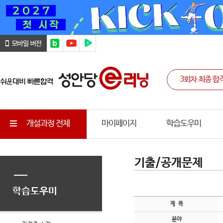
개설과정 전체
마이페이지
학습도우미
기출/공개문제
학습도우미
제 목
분야