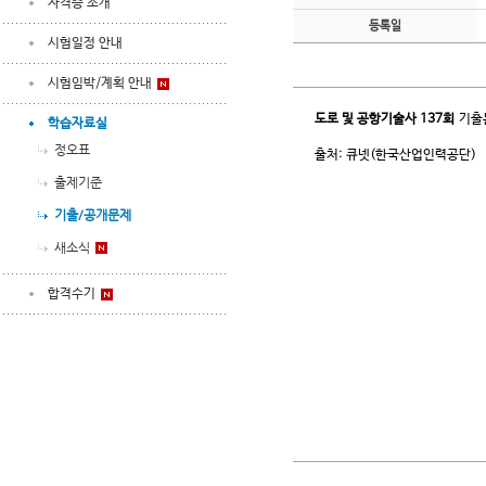
자격증 소개
등록일
시험일정 안내
시험임박/계획 안내
도로 및 공항기술사
137회
기출
학습자료실
정오표
출처: 큐넷(한국산업인력공단)
출제기준
기출/공개문제
새소식
합격수기