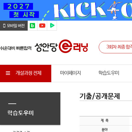
개설과정 전체
마이페이지
학습도우미
기출/공개문제
학습도우미
제 목
분야