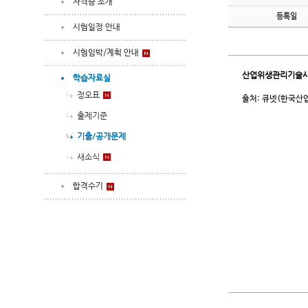
자격증 소개
등록일
시험일정 안내
시험임박/계획 안내
산업위생관리기술
학습자료실
정오표
출처: 큐넷(한국산
출제기준
기출/공개문제
새소식
합격수기