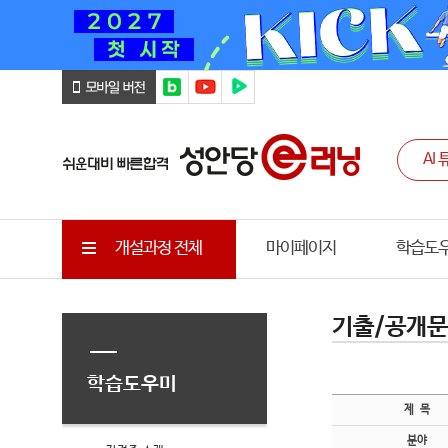
개설과정 전체
마이페이지
학습도
기출/공개
학습도우미
제 목
분야