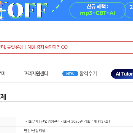
우미
고객지원센터
문제
[기출문제] 산업위생관리기술사 2025년 기출문제 (137회)
안전/산업위생