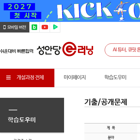
개설과정 전체
마이페이지
학습도우미
기출/공개문제
학습도우미
제 목
분야