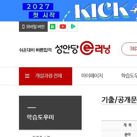
개설과정 전체
마이페이지
학습도
기출/공개
학습도우미
제 목
분야