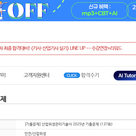
우미
고객지원센터
문제
[기출문제] 산업위생관리기술사 2025년 기출문제 (137회)
안전/산업위생