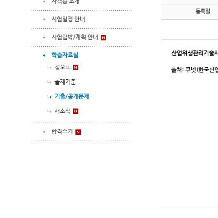
자격증 소개
등록일
시험일정 안내
시험임박/계획 안내
산업위생관리기술
학습자료실
정오표
출처: 큐넷(한국산
출제기준
기출/공개문제
새소식
합격수기