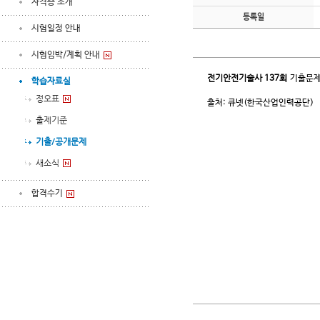
자격증 소개
등록일
시험일정 안내
시험임박/계획 안내
전기안전기술사
137회
기출문제
학습자료실
정오표
출처: 큐넷(한국산업인력공단)
출제기준
기출/공개문제
새소식
합격수기