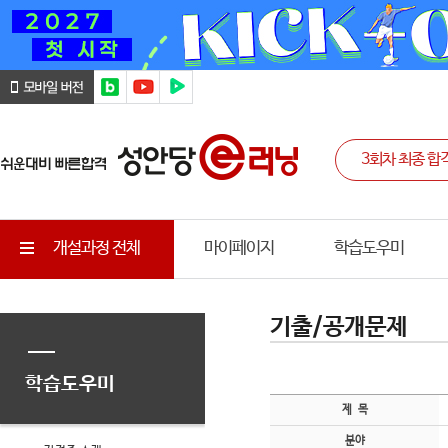
개설과정 전체
마이페이지
학습도우미
기출/공개문제
학습도우미
제 목
분야