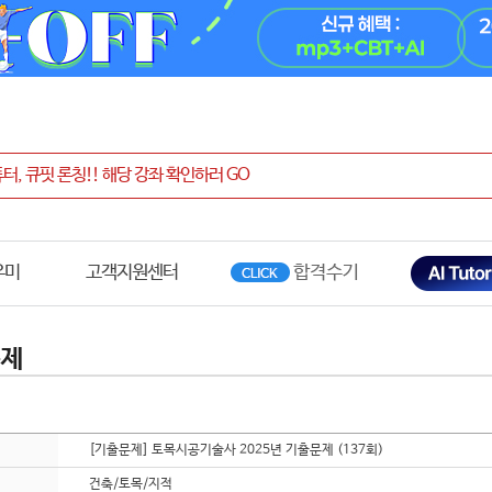
우미
고객지원센터
문제
[기출문제] 토목시공기술사 2025년 기출문제 (137회)
건축/토목/지적