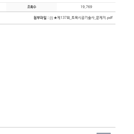
19,769
조회수
첨부파일 :
★제137회_토목시공기술사_문제지.pdf