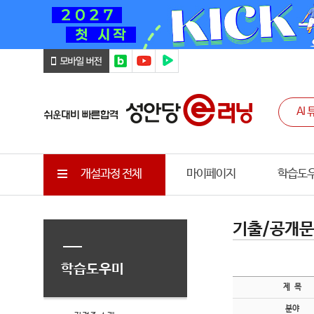
개설과정 전체
마이페이지
학습도
기출/공개
학습도우미
제 목
분야