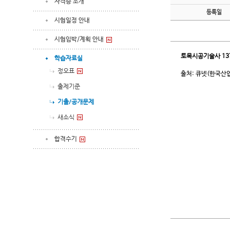
자격증 소개
등록일
시험일정 안내
시험임박/계획 안내
토목시공기술사
13
학습자료실
정오표
출처: 큐넷(한국산
출제기준
기출/공개문제
새소식
합격수기