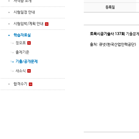
자격증 소개
등록일
시험일정 안내
시험임박/계획 안내
토목시공기술사
137회
기출문제
학습자료실
정오표
출처: 큐넷(한국산업인력공단)
출제기준
기출/공개문제
새소식
합격수기