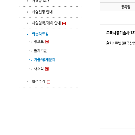
자격증 소개
등록일
시험일정 안내
시험임박/계획 안내
토목시공기술사
13
학습자료실
정오표
출처: 큐넷(한국산
출제기준
기출/공개문제
새소식
합격수기