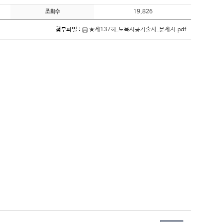
19,826
조회수
첨부파일 :
★제137회_토목시공기술사_문제지.pdf