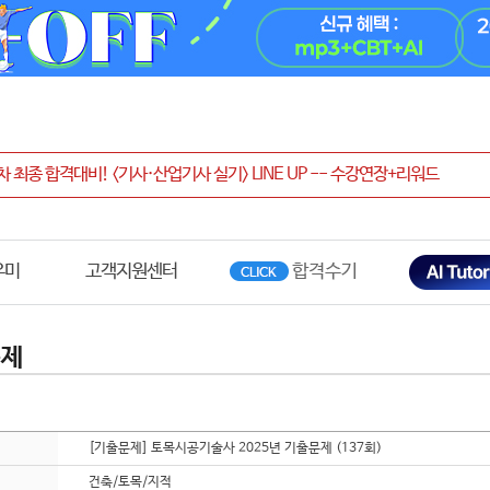
우미
고객지원센터
문제
[기출문제] 토목시공기술사 2025년 기출문제 (137회)
건축/토목/지적