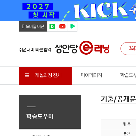
개설과정 전체
마이페이지
학습도
기출/공개
학습도우미
제 목
분야