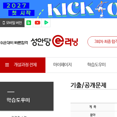
개설과정 전체
마이페이지
학습도우미
기출/공개문제
학습도우미
제 목
분야