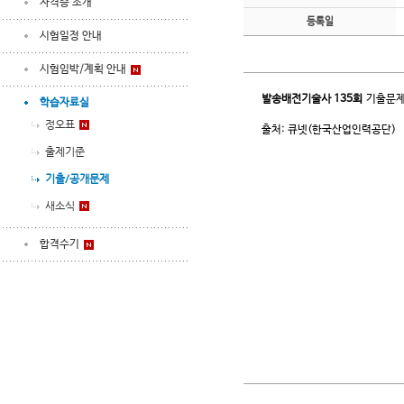
자격증 소개
등록일
시험일정 안내
시험임박/계획 안내
발송배전기술사
135회
기출문제
학습자료실
정오표
출처: 큐넷(한국산업인력공단)
출제기준
기출/공개문제
새소식
합격수기