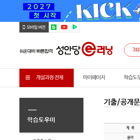
개설과정 전체
마이페이지
학습도
기출/공개
학습도우미
제 목
분야