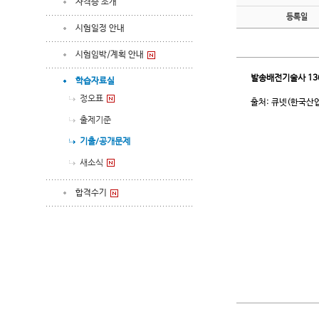
자격증 소개
등록일
시험일정 안내
시험임박/계획 안내
발송배전기술사
13
학습자료실
정오표
출처: 큐넷(한국산
출제기준
기출/공개문제
새소식
합격수기