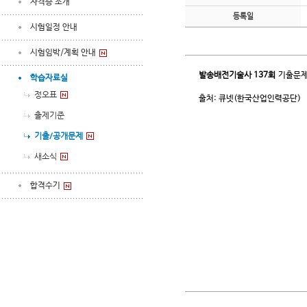
자격증 소개
등록일
시험일정 안내
시험임박/계획 안내
발송배전기술사
137회
기출문제
학습자료실
정오표
출처: 큐넷(한국산업인력공단)
출제기준
기출/공개문제
새소식
합격수기