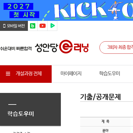
개설과정 전체
마이페이지
학습도우미
기출/공개문제
학습도우미
제 목
분야