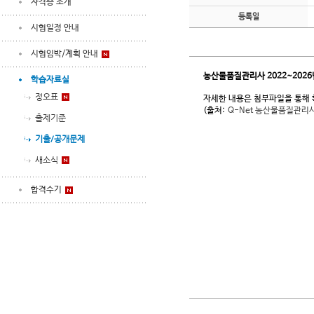
자격증 소개
등록일
시험일정 안내
시험임박/계획 안내
농산물품질관리사 2022~202
학습자료실
정오표
자세한 내용은 첨부파일을 통해
(출처:
Q-Net 농산물품질관리
출제기준
기출/공개문제
새소식
합격수기