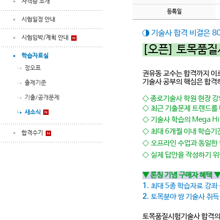
자격증 소개
등록일
시험일정 안내
◑ 기술사 합격 비결은 8
시험임박/계획 안내
[오픈] 토목품질
학습자료실
정오표
권유동 교수는 합격까지 이르
기술사 공부의 핵심은 합격하
출제기준
기출/공개문제
◇ 종로기술사 학원 현장 강의
◇
최근 기출문제 트렌드를 바
새소식
◇
기술사 학습의 Mega H
◇
최대 6개월 이내 학습기
합격수기
◇
오프라인 수업과 동일한 
◇
실제 답안을 작성하기 위한
▼ 론칭 기념 구매자 혜택
1.
최대 5종 학습자료
강좌 
2.
토목분야 쌍 기술사 취득
토목품질시험기술사 합격의 