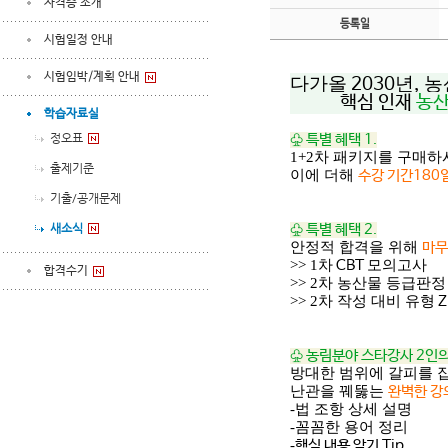
자격증 소개
등록일
시험일정 안내
시험임박/계획 안내
다가올
년
농
2030
,
핵심 인
재
농
학습자료실
정오표
♧ 특별 혜택
1.
1+2
차 패키지를 구매하
출제기준
이에 더해
수강 기간
180
기출/공개문제
새소식
♧ 특별 혜택
2.
안정적 합격을 위해
마무
>> 1
차
모의고사
CBT
합격수기
>> 2
차 농산물 등급판정
>> 2
차 작성 대비 유형
Z
♧ 농림분야 스타강사
2
인의
방대한 범위에 갈피를 
난관을 꿰뚫는
완벽한 강
-
법 조항 상세 설명
-
꼼꼼한 용어 정리
-
핵심 내용 암기
Tip