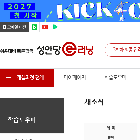
개설과정 전체
마이페이지
학습도우미
새소식
학습도우미
제 목
분야