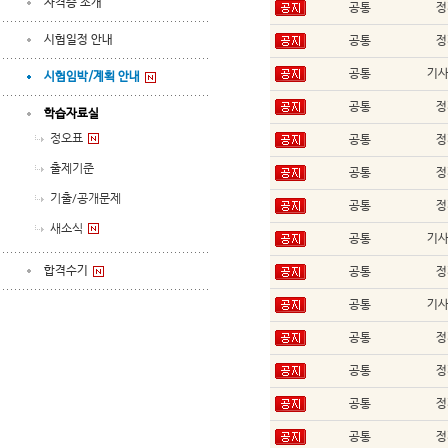
자격증 소개
공통
정
시험일정 안내
공통
정
공통
기
시험임박/계획 안내
공통
정
학습자료실
정오표
공통
정
출제기준
공통
정
기출/공개문제
공통
정
새소식
공통
기
합격수기
공통
정
공통
기
공통
정
공통
정
공통
정
공통
정