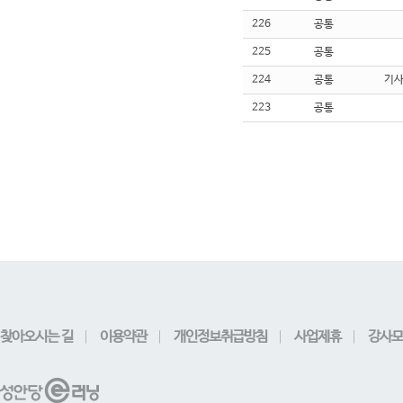
226
공통
225
공통
224
공통
기
223
공통
찾아오시는 길
이용약관
개인정보취급방침
사업제휴
강사모