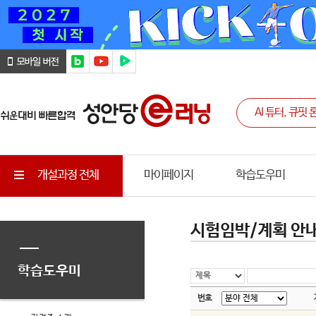
개설과정 전체
마이페이지
학습도우미
시험임박/계획 안
학습도우미
번호