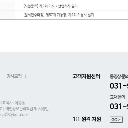
[시험종료] 제2회 기사•산업기사 필기
[원서접수마감] 제57회 기능장, 제2회 기능사 실기
강사모집
고객지원센터
동영상 문
031-
교재 문의
 대표이사: 이종춘
031-
0호 | 개인정보관리책임자: 지정민
lp@cyber.co.kr
1:1 원격 지원