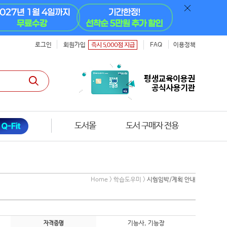
로그인
회원가입
FAQ
이용정책
도서몰
도서 구매자 전용
Home > 학습도우미 >
시험임박/계획 안내
기능사, 기능장
자격증명