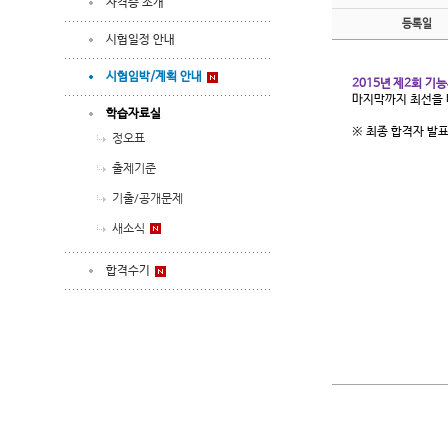
자격증 소개
등록일
시험일정 안내
시험임박/계획 안내
2015년 제2회 기
마지막까지 최선을 
학습자료실
※ 최종 합격자 발표일
정오표
출제기준
기출/공개문제
새소식
합격수기