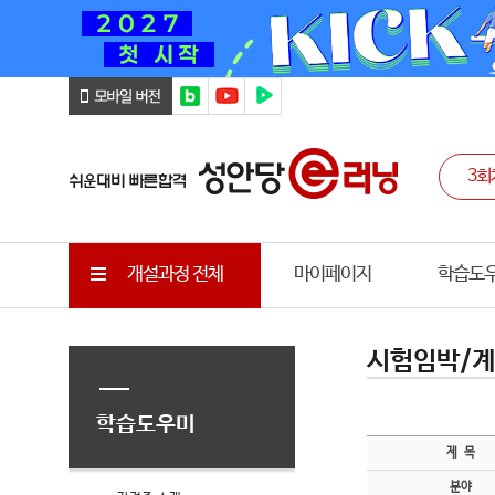
개설과정 전체
마이페이지
학습도
시험임박/계
학습도우미
제 목
분야