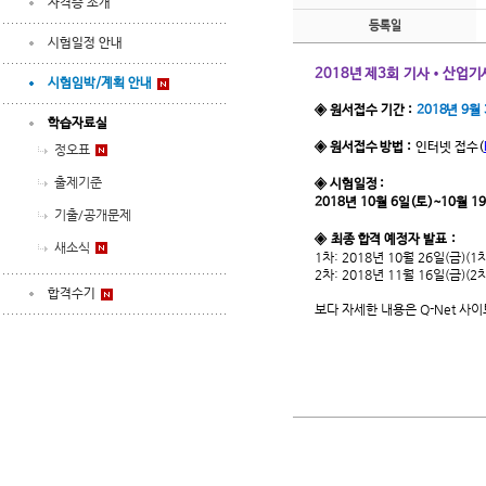
자격증 소개
등록일
시험일정 안내
2018년 제3회
기사•산업기
시험임박/계획 안내
◈ 원서접수 기간 :
2018년 9월 
학습자료실
◈ 원서접수 방법 :
인터넷 접수
(
정오표
출제기준
◈ 시험일정 :
2018년 10월 6일(토)~10월 1
기출/공개문제
◈ 최종 합격 예정자 발표 :
새소식
1차: 2018년 10월 26일(금)(1
2차: 2018년 11월 16일(금)(2
합격수기
보다 자세한 내용은 Q-Net 사