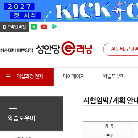
개설과정 전체
마이페이지
학습도우미
시험임박/계획 안
학습도우미
제 목
분야