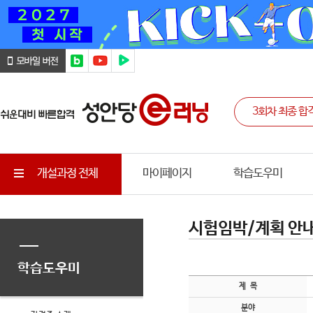
개설과정 전체
마이페이지
학습도우미
시험임박/계획 안
학습도우미
제 목
분야