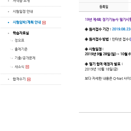
자격증 소개
등록일
시험일정 안내
시
19년 제4회 정기기능사 필기
시험임박/계획 안내
◈ 원서접수 기간 :
2019.08.23
학습자료실
◈ 원서접수 방법 :
인터넷 접수
(
정오표
출제기준
◈ 시험일정 :
2019년 9월 28일(일) ~ 10월 
기출/공개문제
◈ 필기 합격 예정자 발표 :
새소식
2019년 10월 18일(금)
보다 자세한 내용은 Q-Net 사
합격수기