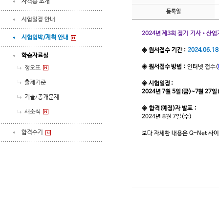
자격증 소개
등록일
시험일정 안내
2024년 제3회 정기
기사
•산업
시험임박/계획 안내
◈ 원서접수 기간 :
2024.06.18
학습자료실
◈ 원서접수 방법 :
인터넷 접수
(
정오표
출제기준
◈ 시험일정 :
2024년 7월 5일(금)~7월 27일
기출/공개문제
◈ 합격(예정)자 발표 :
새소식
2024년 8월 7일(수)
합격수기
보다 자세한 내용은 Q-Net 사