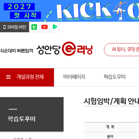
개설과정 전체
마이페이지
학습도우미
시험임박/계획 안
학습도우미
제 목
분야