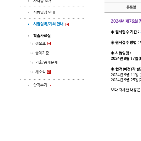
자격증 소개
등록일
시험일정 안내
2024년 제76회
시험임박/계획 안내
◈ 원서접수 기간 :
학습자료실
◈ 원서접수 방법 :
정오표
출제기준
◈ 시험일정 :
2024년 8월 17일(
기출/공개문제
◈ 합격(예정)자 발표
새소식
2024년 9월 11일 
2024년 9월 25일(
합격수기
보다 자세한 내용은 