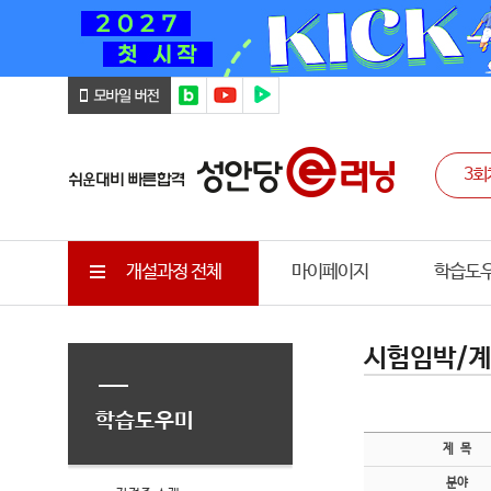
개설과정 전체
마이페이지
학습도
시험임박/계
학습도우미
제 목
분야