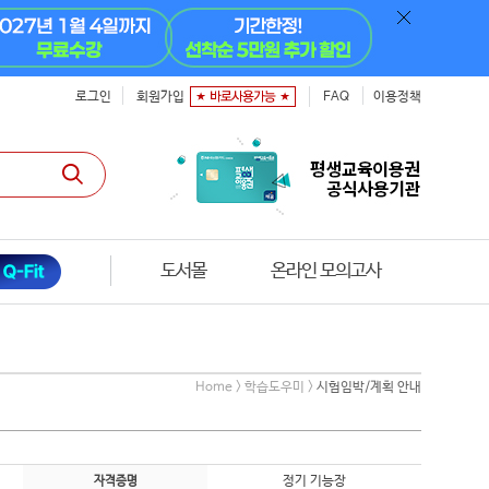
로그인
회원가입
FAQ
이용정책
도서몰
온라인 모의고사
Home > 학습도우미 >
시험임박/계획 안내
정기 기능장
자격증명