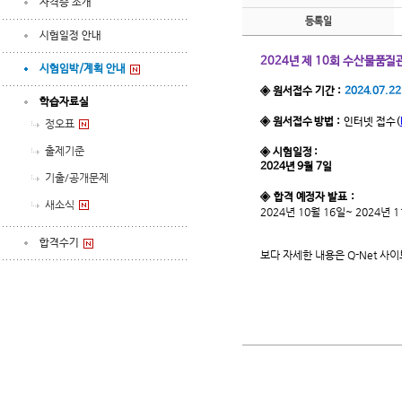
자격증 소개
등록일
시험일정 안내
2024년 제 10회 수산물품
시험임박/계획 안내
◈ 원서접수 기간 :
2024.07.22
학습자료실
◈ 원서접수 방법 :
인터넷 접수
(
정오표
출제기준
◈ 시험일정 :
2024년 9월 7일
기출/공개문제
◈ 합격 예정자 발표 :
새소식
2024년 10월 16일~ 2024년 
합격수기
보다 자세한 내용은 Q-Net 사