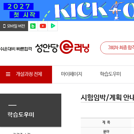
개설과정 전체
마이페이지
학습도우미
시험임박/계획 안
학습도우미
제 목
분야