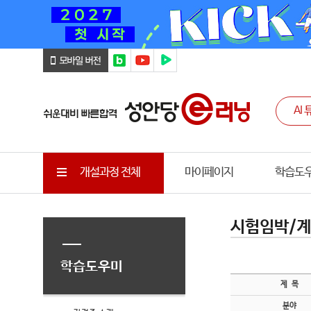
개설과정 전체
마이페이지
학습도
시험임박/계
학습도우미
제 목
분야