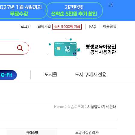
로그인
회원가입
FAQ
이용정책
도서몰
도서 구매자 전용
Home > 학습도우미 >
시험임박/계획 안내
소방시설관리사
자격증명