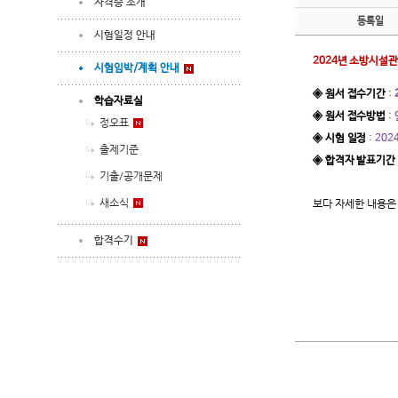
자격증 소개
등록일
시험일정 안내
2024년 소방시설
시험임박/계획 안내
:
◈ 원서 접수기간
학습자료실
:
◈ 원서 접수방법
정오표
:
◈ 시험 일정
2024
출제기준
◈ 합격자 발표기간
기출/공개문제
새소식
보다 자세한 내용은 
합격수기