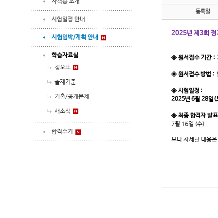
자격증 소개
등록일
시험일정 안내
2025년 제3회 
시험임박/계획 안내
학습자료실
◈ 원서접수 기간 :
정오표
◈ 원서접수 방법 :
출제기준
◈ 시험일정 :
기출/공개문제
2025년 6
월 28일(
새소식
◈ 최종 합격자 발표 
7월 16일 (수)
합격수기
보다 자세한 내용은 