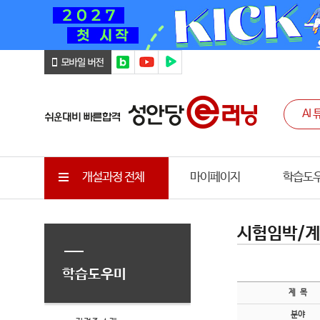
개설과정 전체
마이페이지
학습도
시험임박/계
학습도우미
제 목
분야