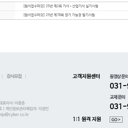
[원서접수마감] 25년 제2회 기사•산업기사 실기시험
[원서접수마감] 25년 제78회 정기 기능장 필기시험
강사모집
고객지원센터
동영상 문
031-
교재 문의
 대표이사: 이종춘
031-
0호 | 개인정보관리책임자: 지정민
lp@cyber.co.kr
1:1 원격 지원