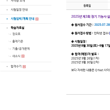
자격증 소개
등록일
시험일정 안내
2025년 제3회 정기 기능사 
시험임박/계획 안내
◈ 원서접수 기간 :
2025.07.28
학습자료실
◈ 원서접수 방법 :
인터넷 접수
(
정오표
출제기준
◈ 시험일정 :
2025년 8월 30일(토)~9월 17
기출/공개문제
◈ 합격(예정)자 발표 :
새소식
2025년 9월 26일(1차)
2025년 9월 30일(2차)
합격수기
보다 자세한 내용은 Q-Net 사