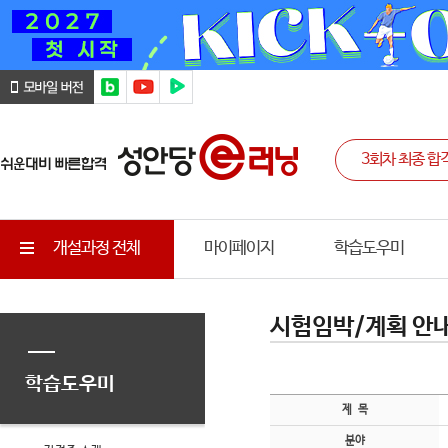
개설과정 전체
마이페이지
학습도우미
시험임박/계획 안
학습도우미
제 목
분야