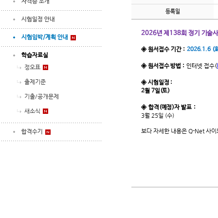
자격증 소개
등록일
시험일정 안내
2026년 제138회 정기 기술
시험임박/계획 안내
◈ 원서접수 기간 :
2026.1.6 (화
학습자료실
◈ 원서접수 방법 :
인터넷 접수
(
정오표
출제기준
◈ 시험일정 :
2월 7일(토)
기출/공개문제
◈ 합격(예정)자 발표 :
새소식
3월 25일 (수)
보다 자세한 내용은 Q-Net 사
합격수기