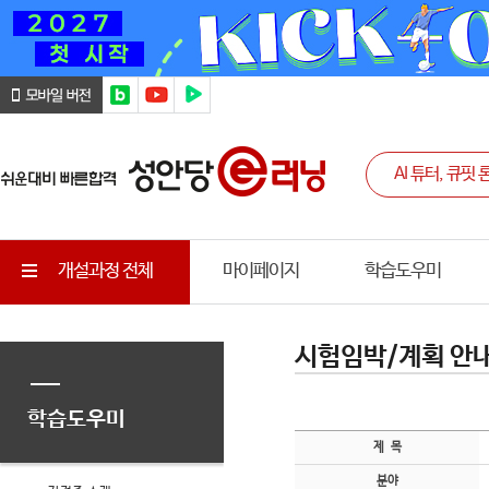
개설과정 전체
마이페이지
학습도우미
시험임박/계획 안
학습도우미
제 목
분야