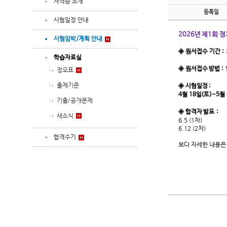
자격증 소개
등록일
시험일정 안내
2026년 제1회 
시험임박/계획 안내
◈ 원서접수 기간 :
학습자료실
◈ 원서접수 방법 :
정오표
출제기준
◈ 시험일정 :
4월 18일(토)~5월
기출/공개문제
◈ 합격자 발표 :
새소식
6.5 (1차)
6.12 (2차)
합격수기
보다 자세한 내용은 