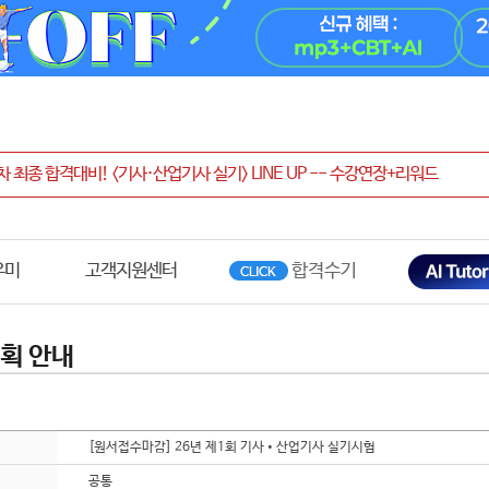
우미
고객지원센터
획 안내
[원서접수마감] 26년 제1회 기사•산업기사 실기시험
공통