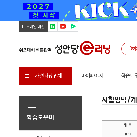
개설과정 전체
마이페이지
학습도
시험임박/계
학습도우미
제 목
분야