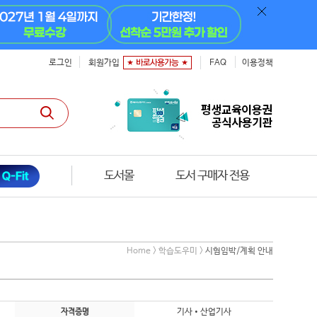
로그인
회원가입
FAQ
이용정책
도서몰
도서 구매자 전용
Home > 학습도우미 >
시험임박/계획 안내
기사•산업기사
자격증명