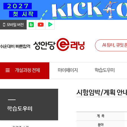
개설과정 전체
마이페이지
학습도우미
시험임박/계획 안
학습도우미
제 목
분야