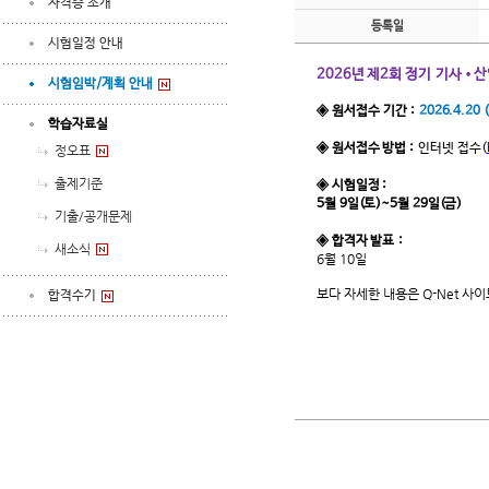
자격증 소개
등록일
시험일정 안내
2026년 제2회 정기 기사•
시험임박/계획 안내
◈ 원서접수 기간 :
2026.4
.20 
학습자료실
◈ 원서접수 방법 :
인터넷 접수
(
정오표
출제기준
◈ 시험일정 :
5월 9일(토)~5월 29일(금)
기출/공개문제
◈ 합격자 발표 :
새소식
6월 10일
보다 자세한 내용은 Q-Net 사
합격수기