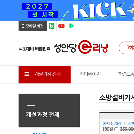
개설과정 전체
마이페이지
학습도
소방설비기사
개설과정 전체
차시수 73강
|
강의
180일
350,00