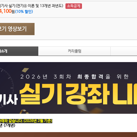
설비기사 실기(전기④ 이론 및 13개년 과년도)
4,100
원
(
10
% 할인)
좌소개
커리큘럼
래와 같습니다.(2026년 2월 기준)
년 (7개년)