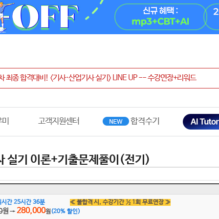
우미
고객지원센터
 실기 이론+기출문제풀이(전기)
시간 25시간 36분
≪ 불합격 시, 수강기간 ½ 1회 무료연장 ≫
280,000
0
원
→
원
(
20
% 할인)