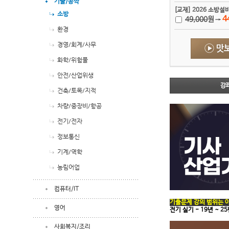
기술/공학
[교재] 2026 소방
소방
4
49,000
원
→
환경
경영/회계/사무
화학/위험물
안전/산업위생
강
건축/토목/지적
차량/중장비/항공
전기/전자
정보통신
기계/역학
농림어업
컴퓨터/IT
기출문제 강의 범위는 아
영어
전기 실기 - 19년 ~ 25
사회복지/조리