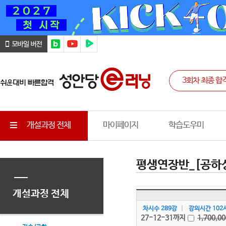
개설과정 전체
마이페이지
학습도우미
평생연장반_[공하
개설과정 전체
차시수 289강
|
강의시간 102
27-12-31까지
1,700,00