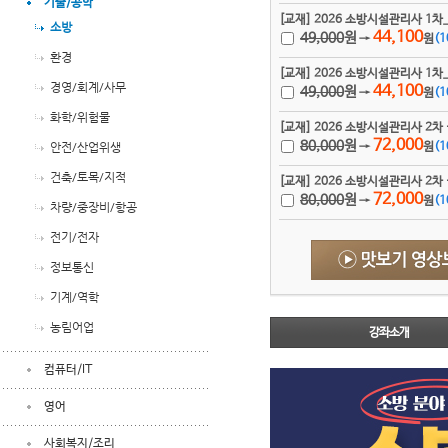
기술/공학
[교재] 2026 소방시설관리사 1
소방
44,100
49,000
원
→
원
(
1
환경
[교재] 2026 소방시설관리사 1
경영/회계/사무
44,100
49,000
원
→
원
(
1
화학/위험물
[교재] 2026 소방시설관리사 2
72,000
80,000
원
안전/산업위생
→
원
(
1
건축/토목/지적
[교재] 2026 소방시설관리사 2
72,000
80,000
원
→
원
(
1
차량/중장비/항공
전기/전자
정보통신
기계/역학
농림어업
강좌소개
컴퓨터/IT
영어
사회복지/조리