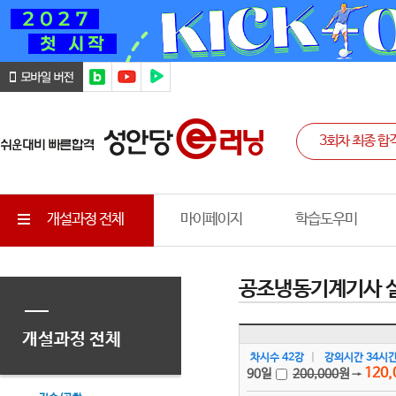
개설과정 전체
마이페이지
학습도우미
공조냉동기계기사 
개설과정 전체
차시수 42강
|
강의시간 34시간
120,
90일
200,000
원
→