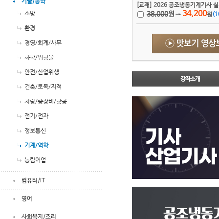
기술/공학
[교재] 2026 공조냉동기계기사 
34,200
소방
38,000
원
→
원
(
1
환경
경영/회계/사무
화학/위험물
안전/산업위생
강좌소개
건축/토목/지적
차량/중장비/항공
전기/전자
정보통신
기계/역학
농림어업
컴퓨터/IT
영어
사회복지/조리