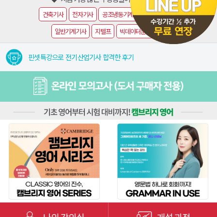
건축기사
전자기사
공조냉동기계기사
토목기사
일반기계기사
지텔프
빅데이터분석기사
핀셋특강으로 전기산업기사 합격한 후기