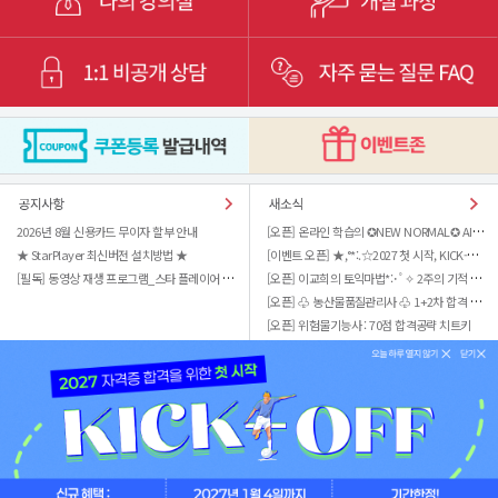
[오픈] 온라인 학습의 ✪NEW NORMAL✪ AI튜터 Q-Fit
2026년 8월 신용카드 무이자 할부 안내
[이벤트 오픈] ★,°*:.☆2027 첫 시작, KICK-OFF
★ StarPlayer 최신버전 설치방법 ★
[필독] 동영상 재생 프로그램_스타 플레이어 업데이트 관련
[오픈] 이교희의 토익마법*:･ﾟ✧ 2주의 기적 실전편
[오픈] ♧ 농산물품질관리사 ♧ 1+2차 합격 패키지
[오픈] 위험물기능사 : 70점 합격공략 치트키
홈
로그인
회원가입
PC 버전
고객지원센터 call
이용약관
개인정보취급방침
구매안전서비스 가입
|
|
Copyright © 2015 Sungandang All Rights Reserved.