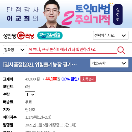
검색
[일시품절]
2021 위험물기능장 필기+실기
44,100
49,000
원 →
원
(
10
% 할인)
교재비
포인트
0
원
수량
배송료
무료
저자
현성호
페이지수
1,176쪽(1권+2권)
발행일
2021년 1월 5일(개정증보 5판 1쇄)