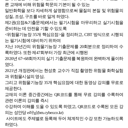
른 교재에 비해 위험물 학문의 기본이 될 수 있는
일반화학을 보다 자세하게 설명함으로써 물질의 본질 및 위험물의
성질, 조성, 구조를 바로 알게 하였다.
제2권(요점&기출문제)에서는 필기시험을 마무리하고 실기시험을
준비하는 데 만전을 기할 수 있도록
<위험물기능장 35개 핵심요점>을 정리하고, CBT 방식으로 시행되
는 필기시험에 대비하기 위하여
지난 10년간의 위험물기능장 기출문제를 20회분으로 정리하여 수
록하였다. 또한 제47회부터 가장 최근에 시행된
2020년 67~68회까지의 실기 기출문제를 복원하여 완벽하게 풀이하
였다.
2021년 개정판에서는 현성호 교수가 직접 촬영한 위험물 화학실험
과 위험물시설의 영상,
그리고 위험물기능장 35개 핵심요점에 대한 동영상 강의를 무료로
제공한다.
교재의 이론 중간중간에는 QR코드를 통해 무료 강의를 수록하여
관련 이론의 강의를 즉시
수강하며 이해를 도울 수 있도록 하였고, QR코드로 수록된 모든 강
의는 성안당 e러닝(bm.cyber.co.kr)
사이트에도 주제별로 등록해 두어 체계적인 수강 또한 가능하도록
하였다.