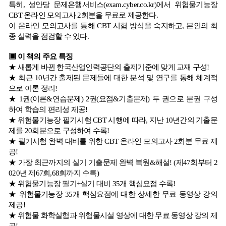
특히, 성안당 문제은행서비스(exam.cyber.co.kr)에서 위험물기능장
CBT 온라인 모의고사 2회분을 무료로 제공한다.
이 온라인 모의고사를 통해 CBT 시험 방식을 숙지하고, 본인의 최
종 실력을 점검할 수 있다.
▣ 이 책의 주요 특징
★ 새롭게 바뀐 한국산업인력공단의 출제기준에 맞게 교재 구성!
★ 최근 10년간 출제된 문제들에 대한 분석 및 연구를 통해 체계적
으로 이론 정리!
★ 1권(이론&연습문제) 2권(요점&기출문제) 두 권으로 분권 구성
하여 학습의 편리성 제공!
★ 위험물기능장 필기시험 CBT 시행에 따라, 지난 10년간의 기출문
제를 20회분으로 구성하여 수록!
★ 필기시험 완벽 대비를 위한 CBT 온라인 모의고사 2회분 무료 제
공!
★ 가장 최근까지의 실기 기출문제 완벽 복원&해설! (제47회부터 2
020년 제67회,68회까지 수록)
★ 위험물기능장 필기+실기 대비 35개 핵심요점 수록!
★ 위험물기능장 35개 핵심요점에 대한 상세한 무료 동영상 강의
제공!
★ 위험물 화학실험과 위험물시설 영상에 대한 무료 동영상 강의 제
공!