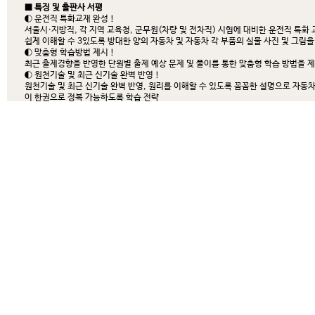
■ 특징 및 출판사 서평
◐ 운전직 특화교재 완성！
서울시·지방직, 각 지역 교육청, 군무원(차량 및 전차직) 시험에 대비한 운전직 특화 
쉽게 이해할 수 3있도록 방대한 양의 자동차 및 자동차 각 부품의 실물 사진 및 그림
◐ 맞춤형 학습방법 제시！
최근 출제경향을 반영한 단원별 출제 예상 문제 및 풀이를 통한 맞춤형 학습 방법을 
◐ 원천기술 및 최근 신기술 완벽 반영！
원천기술 및 최근 신기술 완벽 반영, 원리를 이해할 수 있도록 꼼꼼한 설명으로 자동
이 한권으로 정복 가능하도록 학습 전략
■ 목차
- 머리말
1편 기관
1장 자동차 일반
2장 기관 일반
3장 기관 본체
4장 기관 부수장치
5장 가솔린 연료장치
6장 LPG 연료장치
7장 흡·배기장치 및 배출가스 정화장치
8장 디젤 기관
* 출제 예상 문제
2편 전기
1장 전기 일반
2장 기초 전자
3장 축전지
4장 시동장치
5장 충전장치