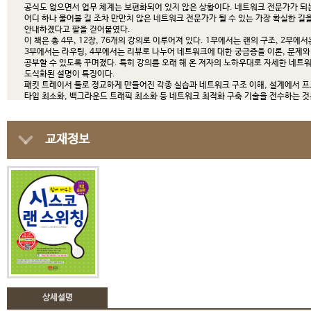
공식도 없으면서 업무 체계는 보편화되어 있지 않은 상황이다. 네트워크 전문가가 되
어디 하나 물어볼 길 조차 만만치 않은 네트워크 전문가가 될 수 있는 가장 확실한 길을
안내하겠다고 팔을 걷어붙였다.
이 책은 총 4부, 12장, 76개의 강의로 이루어져 있다. 1부에서는 랜의 구조, 2부에
3부에서는 라우팅, 4부에서는 리뷰로 나누어 네트워크에 대한 궁금증을 이론, 문제와 
공부할 수 있도록 꾸며졌다. 특히 강의를 오래 해 온 저자의 노하우대로 자세한 네트워
도식화된 설명이 특징이다.
패킷 트레이서 툴로 정교하게 만들어진 각종 실습과 네트워크 구조 이해, 설계에서 프
타임 최소화, 백그라운드 트래픽 최소화 등 네트워크 최적화 구축 기술을 전수하는 것은 
관리 용이성의 5박자의 네트워크 구축이 가능하도록 하는 것을 목표로 하고 있다.
목표가 확실한 만큼 독자들의 성과도 기대되는 이 책은 저자가 이메일을 통해 독자의
뿐 아니라 별도의 유료 동영상 강의를 통해 독자(수강생)을 확실하게 책임지겠다는 패
교재정보
■ 목차 Contents
일러두기 | 강의의 구조 / 4 |
Preface | 네트워크 기술을 내 무기로 만들기 위한 15단계 누적식 실습 / 9
Part 1. LAN 구조 / 10
Chapter 1. 네트워크 토폴로지
Lecture 01. (이론) LAN과 Hierachical 3 layer 모델 / 13 | Lecture 02. (연습) 
Lecture 03. (이론) LAN & WAN 비교 / 20 | Lecture 04. (연습) LAN 구성 2 / 2
Chapter 2. Bandwidth 산정 & 장비 선정
Lecture 01. (이론) Bandwidth 산정 / 73 | Lecture 02. (이론) 장비 선정/ 84 | L
Lecture 04. (실습) LAN 구축 기초 2 【Lab 02】
Chapter 3. 랜 이중화
Lecture 01. (이론) Hierachical 3 layer 모델과 Redundancy / 110 | Lecture
Lecture 03. (연습) 이중화 LAN 구성 2 / 120 | Lecture 04. (연습) 이중화 LAN 구
Lecture 05. (실습) LAN 구축 기초 1 / 130 【Lab 03】
상세설명
Part 2. LAN 핵심 프로토콜과 동작 원리 / 150