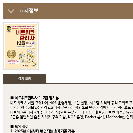
교재정보
상세설명
■
네트워크관리사
1
․
2
급 필기는
네트워크 서버를 구축하여
NOS
운영체제
,
보안 설정
,
시스템 최적화 등 네트워크 구
리사는 한국정보통신자격협회에서 주관하는 시험으로 민간 자격에서 국가 자격으로 
네트워크관리사 시험은
1
급과
2
급으로 구분되는데
1
급은 네트워크 보안 기술
, Desi
2
급은 일반적인 운용 지식과 구축 기술
, NOS
운영
, Packet
분석
, Monitoring,
인터
■
책의 특징
1. 2025
년
8
월부터 변경되는 출제기준 적용