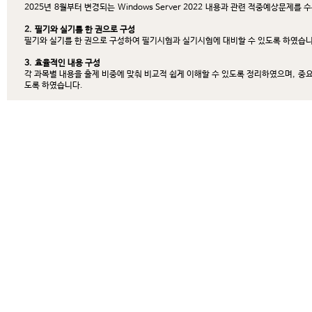
2025
년
8
월부터 변경되는
Windows Server 2022
내용과 관련 적중예상문제를 
2.
필기와 실기를 한 권으로 구성
필기와 실기를 한 권으로 구성하여 필기시험과 실기시험에 대비할 수 있도록 하였습
3.
효율적인 내용 구성
각 과목별 내용을 출제 비중에 맞춰 비교적 쉽게 이해할 수 있도록 정리하였으며
,
중요
도록 하였습니다
.
4.
과목별 적중예상문제 및 기출문제
각 과목의 내용을 학습한 후 내용을 확인하는 적중예상문제와 최근 기출문제를 수록
5.
실기시험 준비 및 최신 기출문제
1
급과
2
급 실기시험의 출제기준
,
시험 절차
,
문제 풀이
(
케이블 제작
/
작업형
/
단답형
/
년
)
와
2
급 필기 기출문제
(2021
년
~2025
년
)
를 자세한 설명과 함께 수록하였습니다
.
서
PDF
파일로 제공합니다
.
6.
유료 및 무료 동영상 강의
본 도서의 전체 내용
(
유료 동영상 강의
,
과목별 적중예상문제 제외
)
을 상세히 강의하
점검할 수 있도록 하였습니다
.
7. CBT
온라인 모의고사 무료 응시권 제공
CBT
온라인 모의고사 무료 응시권을 제공하여 실제 시험과 유사한 환경에서 실력을 
8.
강의용
PPT
자료 제공
일선에서 강의하시는 선생님들을 위한 강의용
PPT
자료를 제공합니다
.