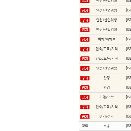
안전/산업위생
[I
안전/산업위생
[I
안전/산업위생
[I
안전/산업위생
[I
화학/위험물
[I
건축/토목/지적
[I
건축/토목/지적
[I
안전/산업위생
[I
환경
[I
환경
[I
기계/역학
[I
건축/토목/지적
[I
전기/전자
[I
390
소방
[I