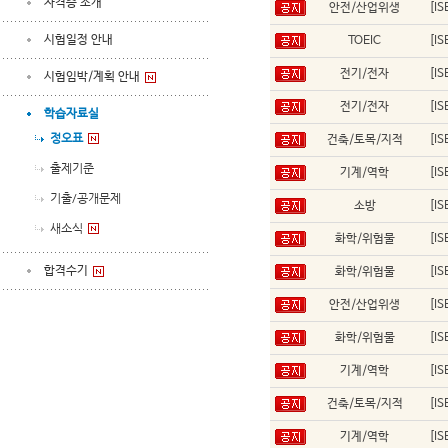
자격증 소개
안전/산업위생
[I
시험일정 안내
TOEIC
[I
전기/전자
[I
시험임박/계획 안내
전기/전자
[I
학습자료실
정오표
건축/토목/지적
[I
출제기준
기계/역학
[I
기출/공개문제
소방
[I
새소식
화학/위험물
[I
합격수기
화학/위험물
[I
안전/산업위생
[I
화학/위험물
[I
기계/역학
[I
건축/토목/지적
[I
기계/역학
[I