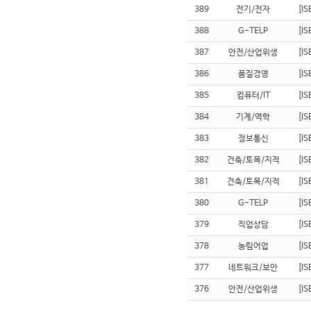
389
전기/전자
[I
388
G-TELP
[I
387
안전/산업위생
[I
386
품질경영
[I
385
컴퓨터/IT
[I
384
기계/역학
[I
383
정보통신
[I
382
건축/토목/지적
[I
381
건축/토목/지적
[I
380
G-TELP
[I
379
직업상담
[I
378
농림어업
[I
377
네트워크/보안
[I
376
안전/산업위생
[I