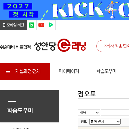
개설과정 전체
마이페이지
학습도우미
정오표
학습도우미
번호