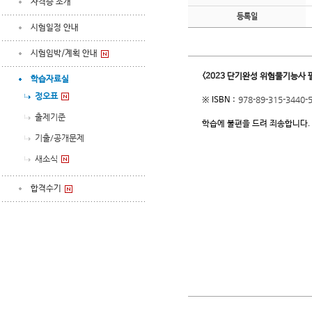
자격증 소개
등록일
시험일정 안내
시험임박/계획 안내
<2023 단기완성 위험물기능사 
학습자료실
정오표
978-89-315-3440-
※ ISBN :
출제기준
학습에 불편을 드려 죄송합니다.
기출/공개문제
새소식
합격수기