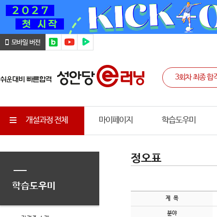
개설과정 전체
마이페이지
학습도우미
정오표
학습도우미
제 목
분야