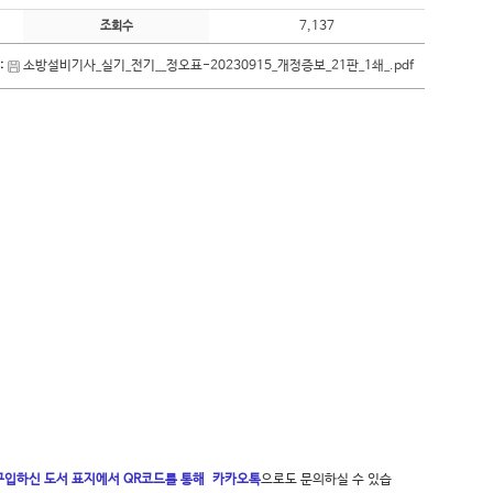
7,137
조회수
:
소방설비기사_실기_전기__정오표-20230915_개정증보_21판_1쇄_.pdf
구입하신 도서 표지에서 QR코드를 통해 카카오톡
으로도 문의하실 수 있습