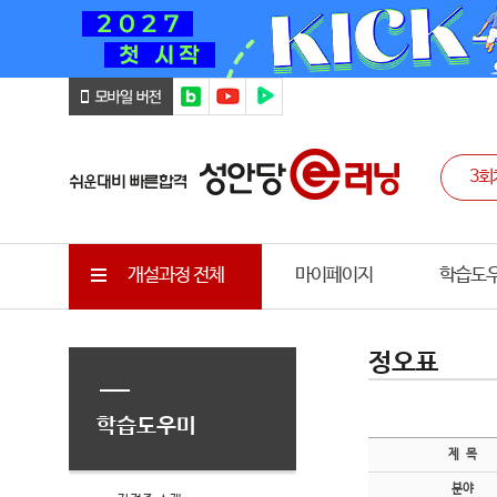
개설과정 전체
마이페이지
학습도
정오표
학습도우미
제 목
분야