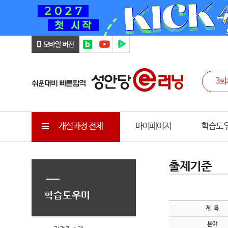
개설과정 전체
마이페이지
학습도
출제기준
학습도우미
제 목
분야