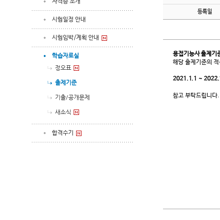
자격증 소개
등록일
시험일정 안내
시험임박/계획 안내
용접기능사 출제기
학습자료실
해당 출제기준의 적
정오표
2021.1.1 ~ 2022.
출제기준
참고 부탁드립니다.
기출/공개문제
새소식
합격수기