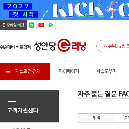
개설과정 전체
마이페이지
학습도우미
자주 묻는 질문 FA
고객지원센터
[교
제 목