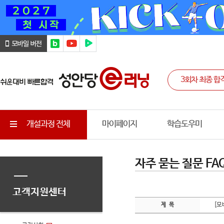
개설과정 전체
마이페이지
학습도우미
자주 묻는 질문 FA
고객지원센터
[모
제 목