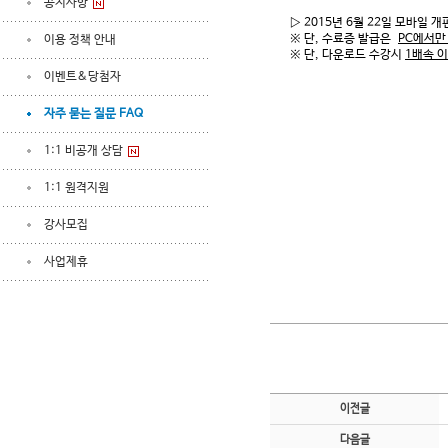
공지사항
▷ 2015년 6월 22일 모바일
※ 단, 수료증 발급은
PC에서만
이용 정책 안내
※ 단, 다운로드 수강시
1배속 
이벤트&당첨자
자주 묻는 질문 FAQ
1:1 비공개 상담
1:1 원격지원
강사모집
사업제휴
이전글
다음글