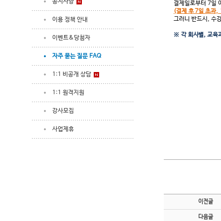
공지사항
결제일로부터 7일 
(결제 후 7일 초과
그러니 반드시, 수
이용 정책 안내
※ 각 회사별, 교육
이벤트&당첨자
자주 묻는 질문 FAQ
1:1 비공개 상담
1:1 원격지원
강사모집
사업제휴
이전글
다음글