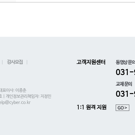
강사모집
고객지원센터
동영상 문
031-
교재 문의
 대표이사: 이종춘
031-
0호 | 개인정보관리책임자: 지정민
lp@cyber.co.kr
1:1 원격 지원