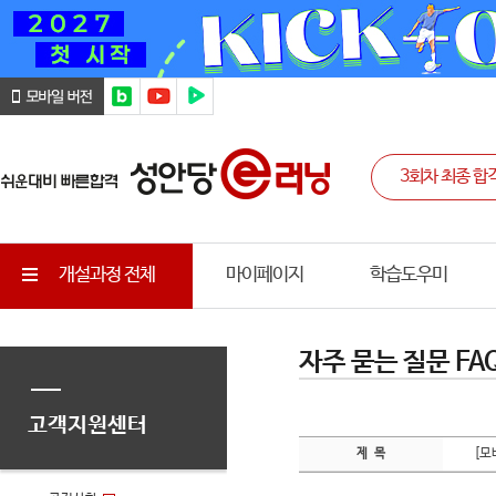
개설과정 전체
마이페이지
학습도우미
자주 묻는 질문 FA
고객지원센터
[모
제 목