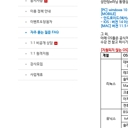
공지사항
성안당e러닝 동영
[PC] windows 1
이용 정책 안내
[MOBILE]
- 안드로이드(넥서스 
이벤트&당첨자
- IOS : 버전 14 
[MAC] 버전 11.5
자주 묻는 질문 FAQ
그 외,
아래 OS들은 공식
수강 전 참고 하시기
1:1 비공개 상담
[지원되지 않는 OS
1:1 원격지원
계열
OS
데
강사모집
·
D
레
사업제휴
슬
리눅스
Ma
크
아
젠
B
유닉스
t
솔