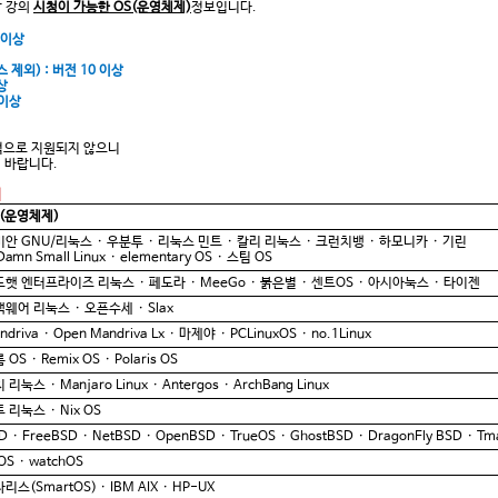
상 강의
시청이 가능한 OS(운영체제)
정보입니다.
0 이상
제외) : 버전 10 이상
이상
 이상
적으로 지원되지 않으니
 바랍니다.
]
(
운영체제
)
비안
GNU/
리눅스
·
우분투
·
리눅스 민트
·
칼리 리눅스
·
크런치뱅
·
하모니카
·
기린
amn Small Linux
·
elementary OS
·
스팀
OS
드햇 엔터프라이즈 리눅스
·
페도라
·
MeeGo
·
붉은별
·
센트
OS
·
아시아눅스
·
타이젠
랙웨어 리눅스
·
오픈수세
·
Slax
ndriva
·
Open Mandriva Lx
·
마제야
·
PCLinuxOS
·
no.1Linux
롬
OS
·
Remix OS
·
Polaris OS
치 리눅스
·
Manjaro Linux
·
Antergos
·
ArchBang Linux
투 리눅스
·
Nix OS
SD
·
FreeBSD
·
NetBSD
·
OpenBSD
·
TrueOS
·
GhostBSD
·
DragonFly BSD
·
Tm
vOS
·
watchOS
라리스
(SmartOS)
·
IBM AIX
·
HP-UX