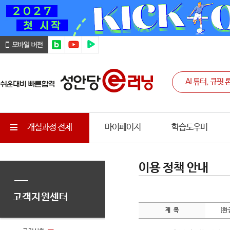
개설과정 전체
마이페이지
학습도우미
이용 정책 안내
고객지원센터
[환
제 목