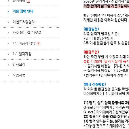
공지사항
2020년 전기기사•산업기사 
최종 합격자 발표일 기준 7일 이
이용 정책 안내
환급 신청은 1:1 비공개 상담 
자세한 내용은 아래와 같습니다.
이벤트&당첨자
<환급일정>
자주 묻는 질문 FAQ
최종 합격자 발표일 기준,
7일 이내 환급신청 시
3주 이내 환급심사 완료 및 환급
1:1 비공개 상담
<환급조건>
1:1 원격지원
하단 조건 부합 시 수강료 최대 2
통합 1.2회차 [필기 + 실기] 
강사모집
→ 필기시험 예정일 : [기사] 6.6~
→ 실기시험 예정일 : 7.25~8.9
사업제휴
* 합격수기+인터뷰까지 진행 시 2
<환급 신청방법>
각 회차별 환급신청 공지를 확인
마이페이지 > 1:1 비공개 상담
(1) 필기, 실기 합격 증빙서류 2
Q-net > 마이페이지 > 자격증
Q-net > 마이페이지 > 원서접
(2) 합격수기 등록 경로(성안당 
(3) 합격 인터뷰 가능, 불가능 
* 가능한 것으로 기재해주시면, 