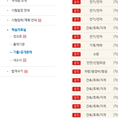
자격증 소개
전기/전자
[
기
시험일정 안내
전기/전자
[
기
전기/전자
[
기
시험임박/계획 안내
건축/토목/지적
[
기
학습자료실
정오표
전기/전자
[
기
출제기준
기계/역학
[
기
기출/공개문제
소방
[
기
새소식
안전/산업위생
[
기
합격수기
차량/중장비/항공
[
기
건축/토목/지적
[
기
건축/토목/지적
[
기
건축/토목/지적
[
기
건축/토목/지적
[
기
건축/토목/지적
[
기