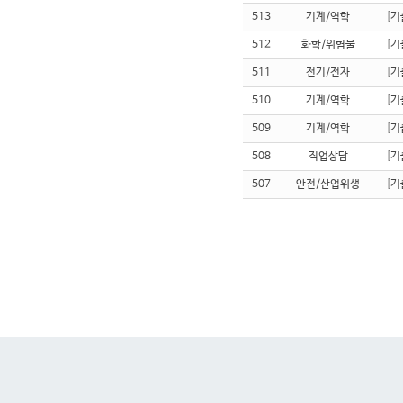
513
기계/역학
[
기
512
화학/위험물
[
기
511
전기/전자
[
기
510
기계/역학
[
기
509
기계/역학
[
기
508
직업상담
[
기
507
안전/산업위생
[
기