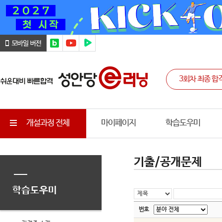
개설과정 전체
마이페이지
학습도우미
기출/공개문제
학습도우미
번호