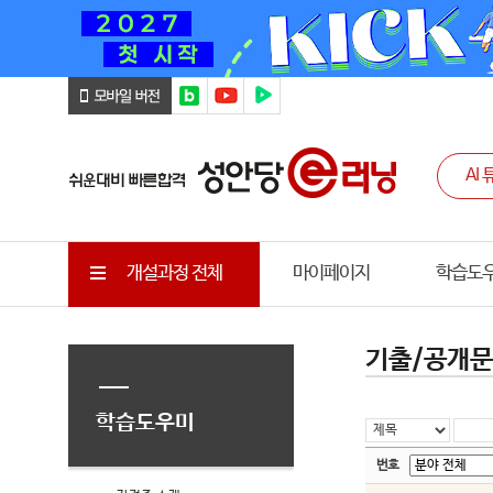
개설과정 전체
마이페이지
학습도
기출/공개
학습도우미
번호