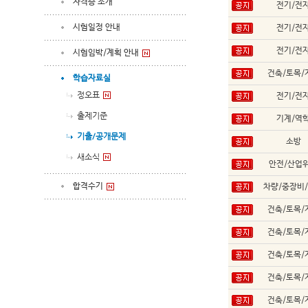
자격증 소개
전기/전
시험일정 안내
전기/전
전기/전
시험임박/계획 안내
건축/토목/
학습자료실
정오표
전기/전
출제기준
기계/역
기출/공개문제
소방
새소식
안전/산업
합격수기
차량/중장비
건축/토목/
건축/토목/
건축/토목/
건축/토목/
건축/토목/