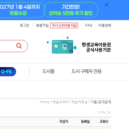
로그인
회원가입
FAQ
이용정책
도서몰
온라인 모의고사
Home > 학습도우미 > 학습자료실 >
기출/공개문제
TOTAL 791
작성자
등록일
조회수