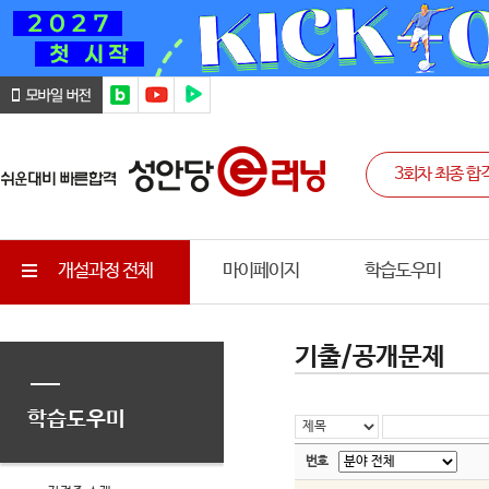
개설과정 전체
마이페이지
학습도우미
기출/공개문제
학습도우미
번호