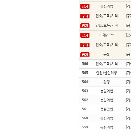
농림어업
[
기
건축/토목/지적
[
공
건축/토목/지적
[
공
기계/역학
[
공
건축/토목/지적
[
공
공통
[
공
566
건축/토목/지적
[
기
565
안전/산업위생
[
기
564
환경
[
기
563
농림어업
[
기
562
농림어업
[
기
561
품질경영
[
기
560
농림어업
[
기
559
농림어업
[
기