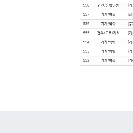
558
안전/산업위생
[
기
557
기계/역학
[
공
556
기계/역학
[
공
555
건축/토목/지적
[
기
554
기계/역학
[
기
553
기계/역학
[
기
552
기계/역학
[
기