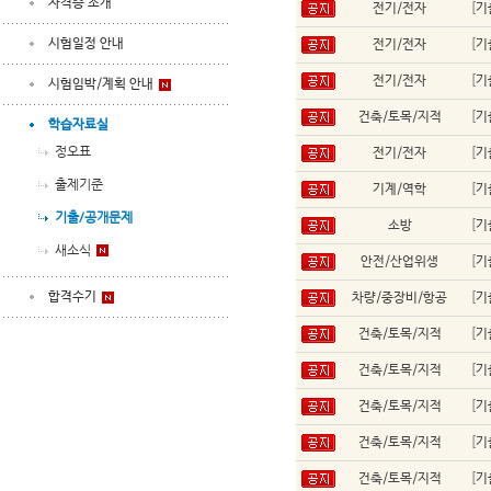
자격증 소개
전기/전자
[
기
시험일정 안내
전기/전자
[
기
전기/전자
[
기
시험임박/계획 안내
건축/토목/지적
[
기
학습자료실
정오표
전기/전자
[
기
출제기준
기계/역학
[
기
기출/공개문제
소방
[
기
새소식
안전/산업위생
[
기
합격수기
차량/중장비/항공
[
기
건축/토목/지적
[
기
건축/토목/지적
[
기
건축/토목/지적
[
기
건축/토목/지적
[
기
건축/토목/지적
[
기